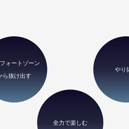
フォートゾーン
やり
から抜け出す